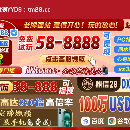
测YYDS：tm28.cc